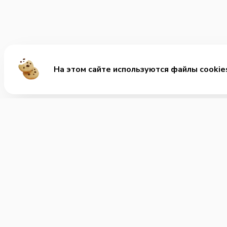
На этом сайте используются файлы cookie
Ме
Сала
+7 (812) 244-86-68
Комб
Позвонить нам
Десе
Часы работы:
с 08:00 до 01:00