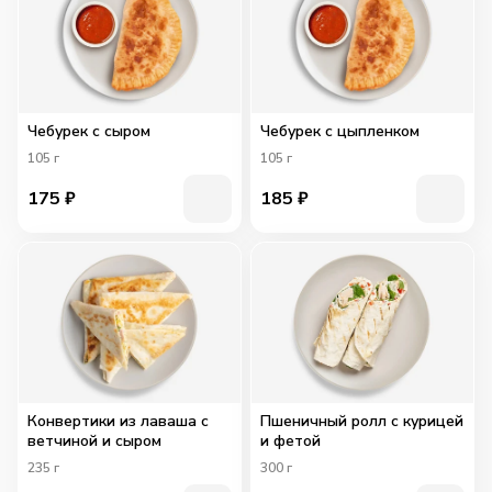
Чебурек с сыром
Чебурек с цыпленком
105
г
105
г
175
₽
185
₽
Конвертики из лаваша с
Пшеничный ролл с курицей
ветчиной и сыром
и фетой
235
г
300
г