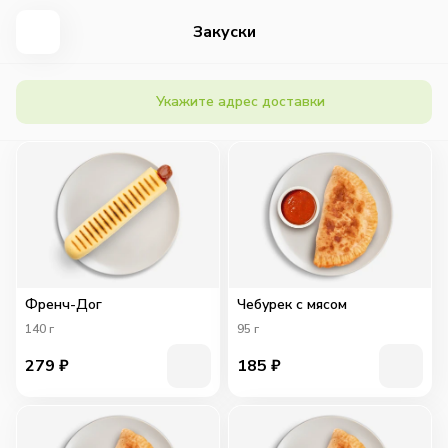
Закуски
Укажите адрес доставки
Френч-Дог
Чебурек с мясом
140
г
95
г
279
₽
185
₽