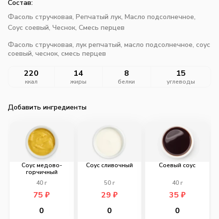
Состав:
Фасоль стручковая,
Репчатый лук,
Масло подсолнечное,
Соус соевый,
Чеснок,
Смесь перцев
Фасоль стручковая, лук репчатый, масло подсолнечное, соус
соевый, чеснок, смесь перцев
220
14
8
15
ккал
жиры
белки
углеводы
Добавить ингредиенты
Соус медово-
Соус сливочный
Соевый соус
горчичный
40
г
50
г
40
г
75
₽
29
₽
35
₽
0
0
0