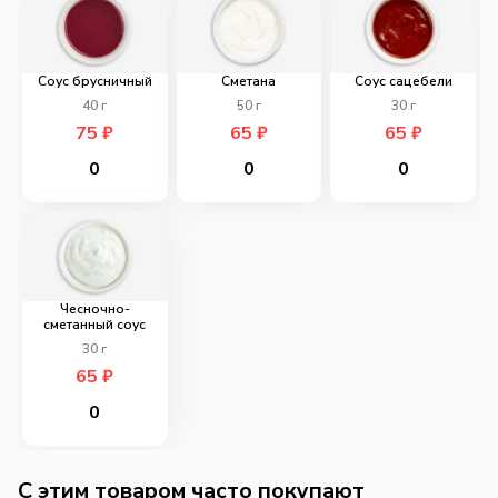
Соус брусничный
Сметана
Соус сацебели
40
г
50
г
30
г
75
₽
65
₽
65
₽
0
0
0
Чесночно-
сметанный соус
30
г
65
₽
0
C этим товаром часто покупают