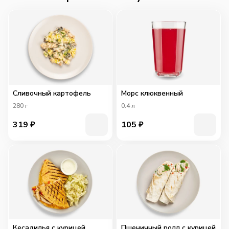
Сливочный картофель
Морс клюквенный
280
г
0.4
л
319
₽
105
₽
Кесадилья с курицей
Пшеничный ролл с курицей