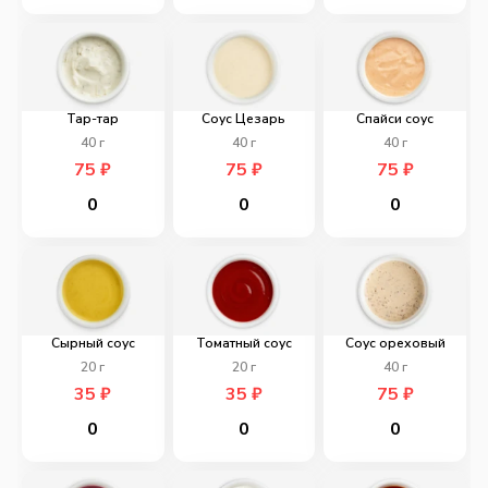
Тар-тар
Соус Цезарь
Спайси соус
40
г
40
г
40
г
75
₽
75
₽
75
₽
0
0
0
Сырный соус
Томатный соус
Соус ореховый
20
г
20
г
40
г
35
₽
35
₽
75
₽
0
0
0