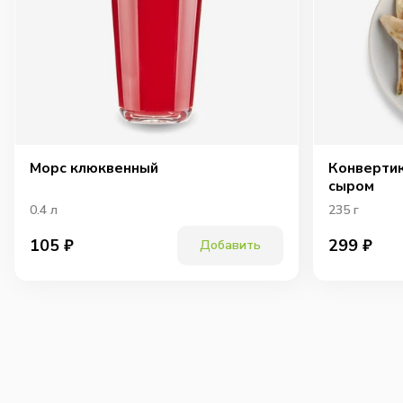
Морс клюквенный
Конвертик
сыром
0.4
л
235
г
105
₽
299
₽
Добавить