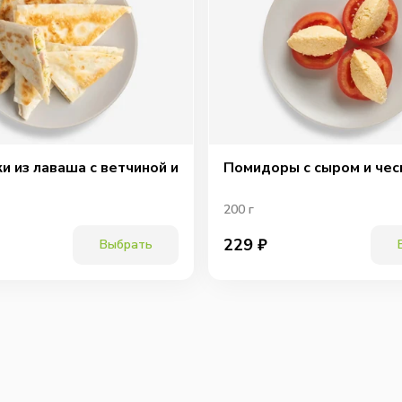
Сы
и из лаваша с ветчиной и
Помидоры с сыром и че
200
г
229
₽
Выбрать
Соус