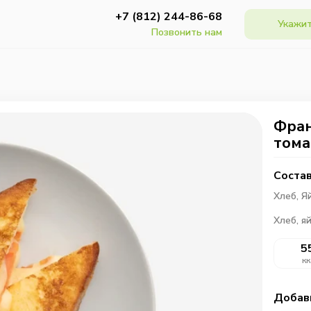
+7 (812) 244-86-68
Укажит
Позвонить нам
Фран
тома
Состав
Хлеб,
Я
Хлеб, я
5
кк
Добав