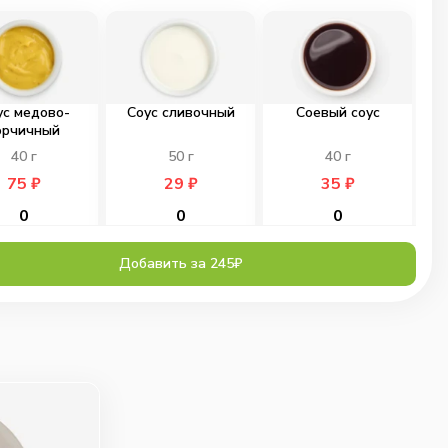
ус медово-
Соус сливочный
Соевый соус
орчичный
40
г
50
г
40
г
75
₽
29
₽
35
₽
0
0
0
Добавить за 245₽
Тар-тар
Соус Цезарь
Спайси соус
40
г
40
г
40
г
75
₽
75
₽
75
₽
0
0
0