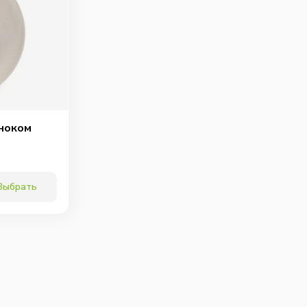
рный соус
Томатный соус
Соус ореховый
20
г
20
г
40
г
35
₽
35
₽
75
₽
сноком
0
0
0
Выбрать
 брусничный
Сметана
Соус сацебели
40
г
50
г
30
г
75
₽
65
₽
65
₽
0
0
0