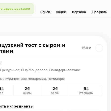
е адрес доставки
Поиск
Акции
Корзина
Профиль
цузский тост с сыром и
150
г
тами
:
йцо куриное,
Сыр Моцарелла,
Помидоры свежие
йцо куриное, сыр моцарелла, помидоры
54
26
26
54
ал
жиры
белки
углеводы
ить ингредиенты