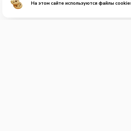
На этом сайте используются файлы cookie
Ме
Сала
+7 (812) 244-86-68
Комб
Позвонить нам
Десе
Часы работы:
с 08:00 до 01:00